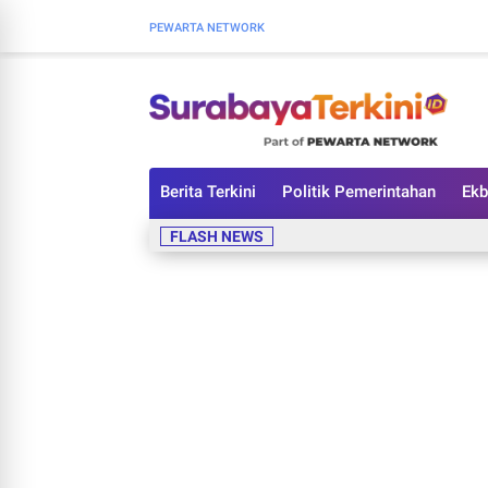
PEWARTA NETWORK
Berita Terkini
Politik Pemerintahan
Ekb
FLASH NEWS