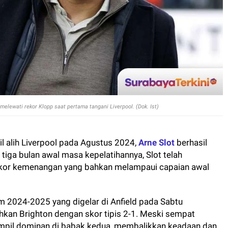
melewati rekor Klopp saat pertama tangani Liverpool. (Dok. Ist)
 alih Liverpool pada Agustus 2024,
Arne Slot
berhasil
iga bulan awal masa kepelatihannya, Slot telah
kor kemenangan yang bahkan melampaui capaian awal
m 2024-2025 yang digelar di Anfield pada Sabtu
hkan Brighton dengan skor tipis 2-1. Meski sempat
tampil dominan di babak kedua, membalikkan keadaan dan