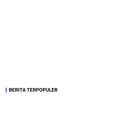
BERITA TERPOPULER