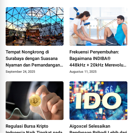
Jumbo Bisa Jadi Powerbank!
Tempat Nongkrong di
Frekuensi Penyembuhan:
Surabaya dengan Suasana
Bagaimana INDIBA®
Nyaman dan Pemandangan
448kHz + 20kHz Merevolusi
Menarik
Pemulihan untuk Atlet dan
September 24, 2025
Augustus 11, 2025
Semua Orang?
Regulasi Bursa Kripto
Aigoxcel Selesaikan
Indonesia Naik Tingkat pada
Pendanaan Pribadi Lebih dari