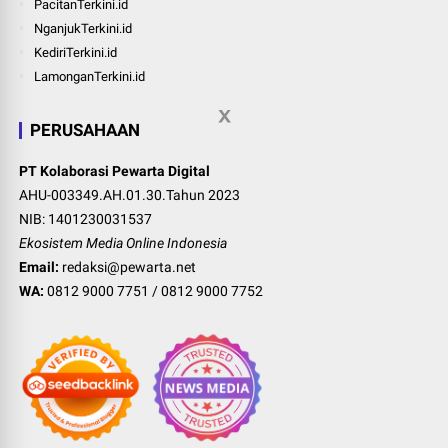
PacitanTerkini.id
NganjukTerkini.id
KediriTerkini.id
LamonganTerkini.id
PERUSAHAAN
PT Kolaborasi Pewarta Digital
AHU-003349.AH.01.30.Tahun 2023
NIB: 1401230031537
Ekosistem Media Online Indonesia
Email:
redaksi@pewarta.net
WA:
0812 9000 7751
/
0812 9000 7752