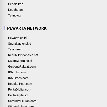
Pendidikan
Kesehatan
Teknologi
PEWARTA NETWORK
Pewarta.co.id
SuaraNasional.id
Tajam.net
RepublikIndonesia.net
SwaraWarta.co.id
GerbangRakyat.com
IDNHits.com
IKNTimes.com
RedaksiPost.com
PelitaDigital.com
PelitaDigital.id
SamudraPikiran.com
WisataRakyat.com