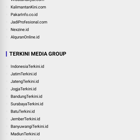
KalimantanKini.com
PakarInfo.co.id
JadiProfesional.com
Nexzine.id
AlquranOnline.id
TERKINI MEDIA GROUP
IndonesiaTerkini.id
JatimTerkini.id
JatengTerkini.id
JogjaTerkini.id
BandungTerkini.id
SurabayaTerkini.id
BatuTerkini.id
JemberTerkini.id
BanyuwangiTerkini.id
MadiunTerkini.id