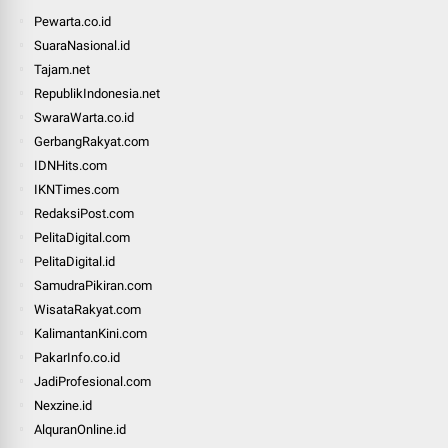
Pewarta.co.id
SuaraNasional.id
Tajam.net
RepublikIndonesia.net
SwaraWarta.co.id
GerbangRakyat.com
IDNHits.com
IKNTimes.com
RedaksiPost.com
PelitaDigital.com
PelitaDigital.id
SamudraPikiran.com
WisataRakyat.com
KalimantanKini.com
PakarInfo.co.id
JadiProfesional.com
Nexzine.id
AlquranOnline.id