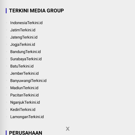
TERKINI MEDIA GROUP
IndonesiaTerkini.id
JatimTerkini.id
JatengTerkini.id
JogjaTerkini.id
BandungTerkini.id
SurabayaTerkini.id
BatuTerkini.id
JemberTerkini.id
BanyuwangiTerkini.id
MadiunTerkini.id
PacitanTerkini.id
NganjukTerkini.id
KediriTerkini.id
LamonganTerkini.id
PERUSAHAAN