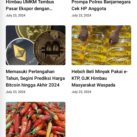
Himbau UMKM Tembus
Prompa Polres Banjarnegara
Pasar Ekspor dengan
Cek HP Anggota
Teknologi Ini!
July 23, 2024
July 23, 2024
Memasuki Pertengahan
Heboh Beli Minyak Pakai e-
Tahun, Segini Prediksi Harga
KTP, OJK Himbau
Bitcoin hingga Akhir 2024
Masyarakat Waspada
July 23, 2024
July 23, 2024