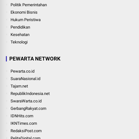
Politik Pemerintahan
Ekonomi Bisnis
Hukum Peristiwa
Pendidikan
Kesehatan
Teknologi
PEWARTA NETWORK
Pewarta.co.id
SuaraNasional.id
Tajam.net
RepublikIndonesia.net
SwaraWarta.co.id
GerbangRakyat.com
IDNHits.com
IKNTimes.com
RedaksiPost.com
PelitaDigital.com