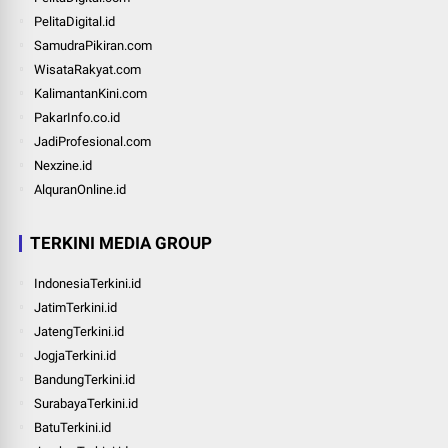
PelitaDigital.id
SamudraPikiran.com
WisataRakyat.com
KalimantanKini.com
PakarInfo.co.id
JadiProfesional.com
Nexzine.id
AlquranOnline.id
TERKINI MEDIA GROUP
IndonesiaTerkini.id
JatimTerkini.id
JatengTerkini.id
JogjaTerkini.id
BandungTerkini.id
SurabayaTerkini.id
BatuTerkini.id