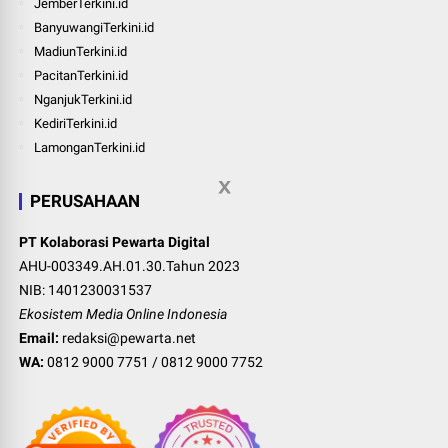
JemberTerkini.id
BanyuwangiTerkini.id
MadiunTerkini.id
PacitanTerkini.id
NganjukTerkini.id
KediriTerkini.id
LamonganTerkini.id
PERUSAHAAN
PT Kolaborasi Pewarta Digital
AHU-003349.AH.01.30.Tahun 2023
NIB: 1401230031537
Ekosistem Media Online Indonesia
Email:
redaksi@pewarta.net
WA:
0812 9000 7751
/
0812 9000 7752