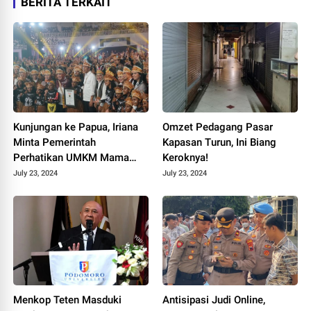
BERITA TERKAIT
Kunjungan ke Papua, Iriana
Omzet Pedagang Pasar
Minta Pemerintah
Kapasan Turun, Ini Biang
Perhatikan UMKM Mama
Keroknya!
Mama
July 23, 2024
July 23, 2024
Menkop Teten Masduki
Antisipasi Judi Online,