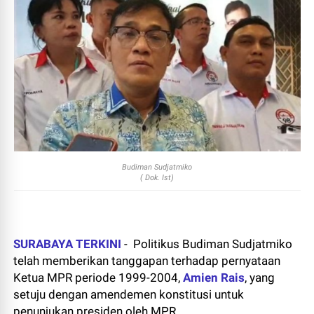
Budiman Sudjatmiko
( Dok. Ist)
SURABAYA TERKINI
- Politikus Budiman Sudjatmiko
telah memberikan tanggapan terhadap pernyataan
Ketua MPR periode 1999-2004,
Amien Rais
, yang
setuju dengan amendemen konstitusi untuk
penunjukan presiden oleh MPR.