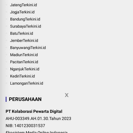
JatengTerkini.id
JogjaTerkini.id
BandungTerkini.id
SurabayaTerkini.id
BatuTerkini.id
JemberTerkini.id
BanyuwangiTerkini.id
MadiunTerkini.id
PacitanTerkini.id
NganjukTerkini.id
KediriTerkini.id
LamonganTerkini.id
PERUSAHAAN
PT Kolaborasi Pewarta Digital
AHU-003349.AH.01.30.Tahun 2023
NIB: 1401230031537
Ekosistem Media Online Indonesia