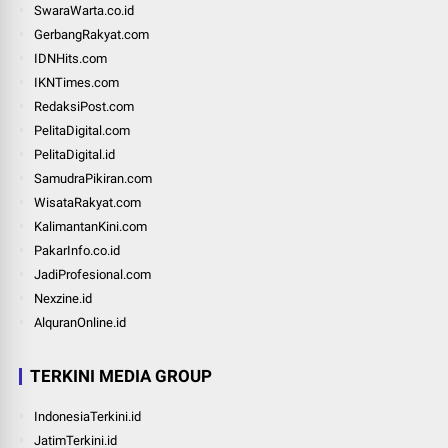
SwaraWarta.co.id
GerbangRakyat.com
IDNHits.com
IKNTimes.com
RedaksiPost.com
PelitaDigital.com
PelitaDigital.id
SamudraPikiran.com
WisataRakyat.com
KalimantanKini.com
PakarInfo.co.id
JadiProfesional.com
Nexzine.id
AlquranOnline.id
TERKINI MEDIA GROUP
IndonesiaTerkini.id
JatimTerkini.id