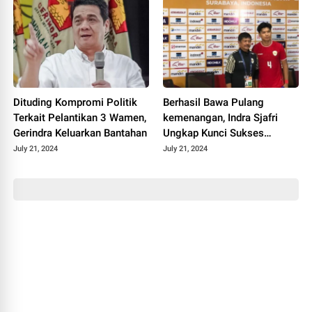
Dituding Kompromi Politik
Berhasil Bawa Pulang
Terkait Pelantikan 3 Wamen,
kemenangan, Indra Sjafri
Gerindra Keluarkan Bantahan
Ungkap Kunci Sukses
Tundukkan Kamboja
July 21, 2024
July 21, 2024