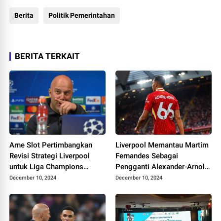
Berita
Politik Pemerintahan
BERITA TERKAIT
Arne Slot Pertimbangkan
Liverpool Memantau Martim
Revisi Strategi Liverpool
Fernandes Sebagai
untuk Liga Champions
Pengganti Alexander-Arnold,
Mendatang
Pilihan Arne Slot
December 10, 2024
December 10, 2024